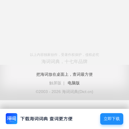
以上内容独家创作，受著作权保护，侵权必究
海词词典，十七年品牌
把海词放在桌面上，查词最方便
触屏版
|
电脑版
©2003 - 2026 海词词典(Dict.cn)
立即下载
立即下载