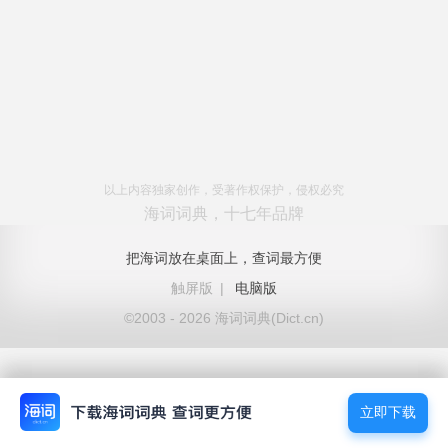
以上内容独家创作，受著作权保护，侵权必究
海词词典，十七年品牌
把海词放在桌面上，查词最方便
触屏版
|
电脑版
©2003 - 2026 海词词典(Dict.cn)
立即下载
立即下载