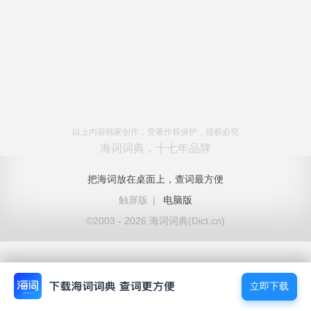
以上内容独家创作，受著作权保护，侵权必究
海词词典，十七年品牌
把海词放在桌面上，查词最方便
触屏版
|
电脑版
©2003 - 2026 海词词典(Dict.cn)
立即下载
立即下载