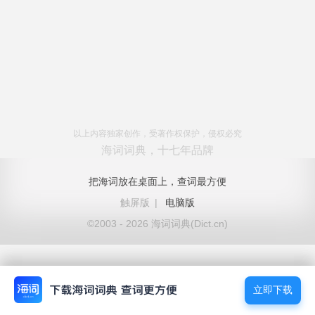
以上内容独家创作，受著作权保护，侵权必究
海词词典，十七年品牌
把海词放在桌面上，查词最方便
触屏版
|
电脑版
©2003 - 2026 海词词典(Dict.cn)
立即下载
立即下载