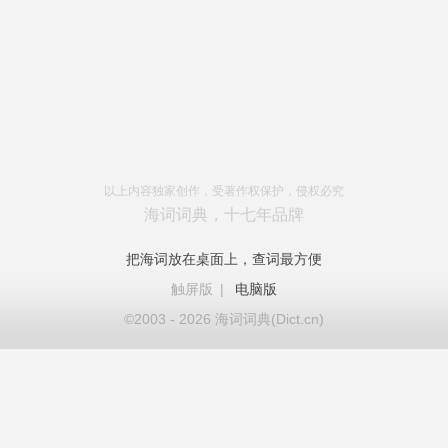
以上内容独家创作，受著作权保护，侵权必究
海词词典，十七年品牌
把海词放在桌面上，查词最方便
触屏版
|
电脑版
©2003 - 2026 海词词典(Dict.cn)