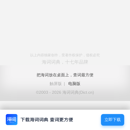
以上内容独家创作，受著作权保护，侵权必究
海词词典，十七年品牌
把海词放在桌面上，查词最方便
触屏版
|
电脑版
©2003 - 2026 海词词典(Dict.cn)
立即下载
立即下载