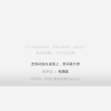
以上内容独家创作，受著作权保护，侵权必究
海词词典，十七年品牌
把海词放在桌面上，查词最方便
触屏版
|
电脑版
©2003 - 2026 海词词典(Dict.cn)