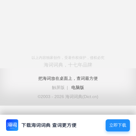
以上内容独家创作，受著作权保护，侵权必究
海词词典，十七年品牌
把海词放在桌面上，查词最方便
触屏版
|
电脑版
©2003 - 2026 海词词典(Dict.cn)
立即下载
立即下载