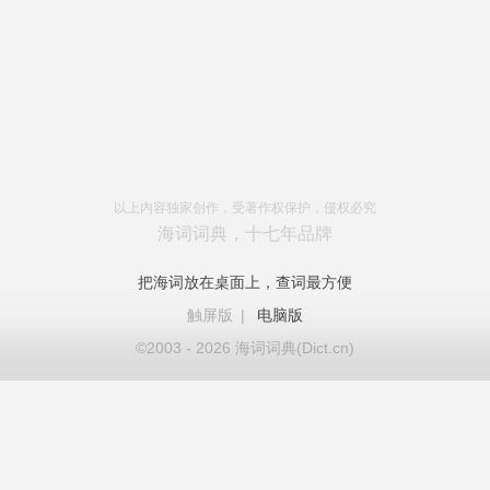
以上内容独家创作，受著作权保护，侵权必究
海词词典，十七年品牌
把海词放在桌面上，查词最方便
触屏版
|
电脑版
©2003 - 2026 海词词典(Dict.cn)