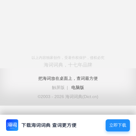
以上内容独家创作，受著作权保护，侵权必究
海词词典，十七年品牌
把海词放在桌面上，查词最方便
触屏版
|
电脑版
©2003 - 2026 海词词典(Dict.cn)
立即下载
立即下载