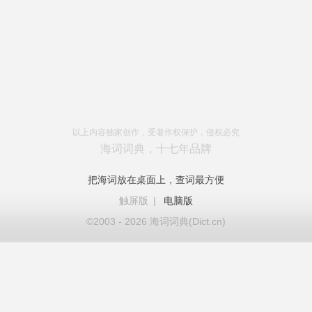
以上内容独家创作，受著作权保护，侵权必究
海词词典，十七年品牌
把海词放在桌面上，查词最方便
触屏版
|
电脑版
©2003 - 2026 海词词典(Dict.cn)