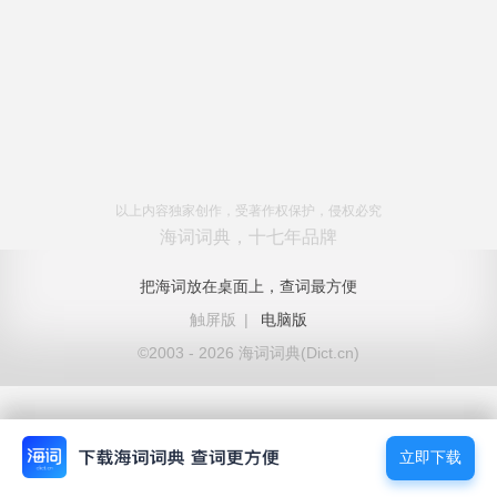
以上内容独家创作，受著作权保护，侵权必究
海词词典，十七年品牌
把海词放在桌面上，查词最方便
触屏版
|
电脑版
©2003 - 2026 海词词典(Dict.cn)
立即下载
立即下载