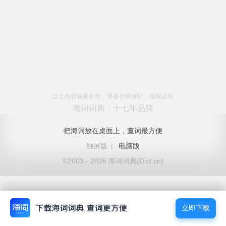
以上内容独家创作，受著作权保护，侵权必究
海词词典，十七年品牌
把海词放在桌面上，查词最方便
触屏版
|
电脑版
©2003 - 2026 海词词典(Dict.cn)
立即下载
立即下载