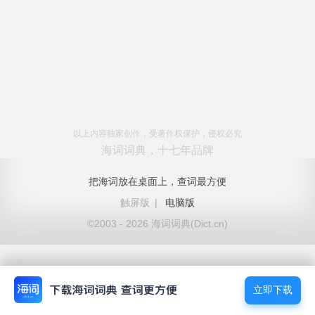
以上内容独家创作，受著作权保护，侵权必究
海词词典，十七年品牌
把海词放在桌面上，查词最方便
触屏版
|
电脑版
©2003 - 2026 海词词典(Dict.cn)
立即下载
立即下载