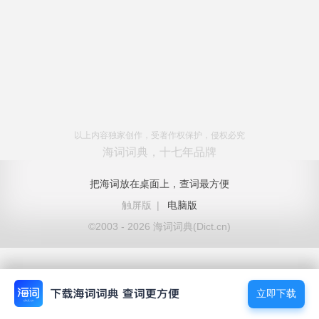
以上内容独家创作，受著作权保护，侵权必究
海词词典，十七年品牌
把海词放在桌面上，查词最方便
触屏版
|
电脑版
©2003 - 2026 海词词典(Dict.cn)
立即下载
立即下载