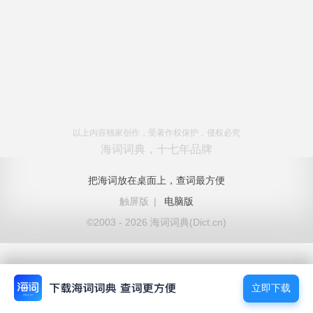
以上内容独家创作，受著作权保护，侵权必究
海词词典，十七年品牌
把海词放在桌面上，查词最方便
触屏版
|
电脑版
©2003 - 2026 海词词典(Dict.cn)
立即下载
立即下载