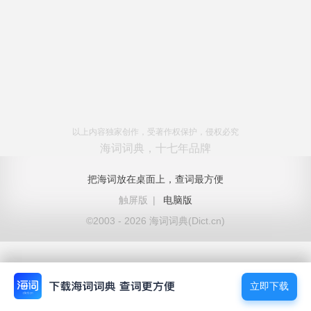
以上内容独家创作，受著作权保护，侵权必究
海词词典，十七年品牌
把海词放在桌面上，查词最方便
触屏版
|
电脑版
©2003 - 2026 海词词典(Dict.cn)
立即下载
立即下载