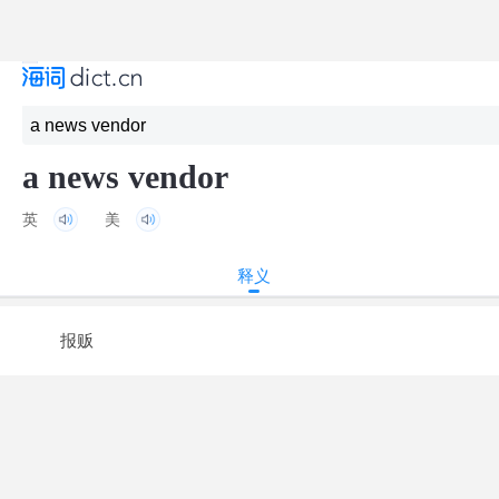
a news vendor
英
美
释义
报贩