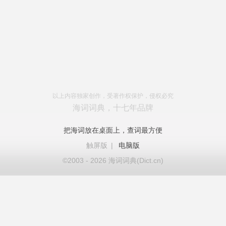
以上内容独家创作，受著作权保护，侵权必究
海词词典，十七年品牌
把海词放在桌面上，查词最方便
触屏版
|
电脑版
©2003 - 2026 海词词典(Dict.cn)