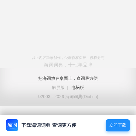
以上内容独家创作，受著作权保护，侵权必究
海词词典，十七年品牌
把海词放在桌面上，查词最方便
触屏版
|
电脑版
©2003 - 2026 海词词典(Dict.cn)
立即下载
立即下载