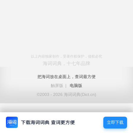
以上内容独家创作，受著作权保护，侵权必究
海词词典，十七年品牌
把海词放在桌面上，查词最方便
触屏版
|
电脑版
©2003 - 2026 海词词典(Dict.cn)
立即下载
立即下载