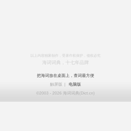
以上内容独家创作，受著作权保护，侵权必究
海词词典，十七年品牌
把海词放在桌面上，查词最方便
触屏版
|
电脑版
©2003 - 2026 海词词典(Dict.cn)