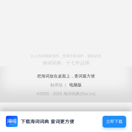
以上内容独家创作，受著作权保护，侵权必究
海词词典，十七年品牌
把海词放在桌面上，查词最方便
触屏版
|
电脑版
©2003 - 2026 海词词典(Dict.cn)
立即下载
立即下载