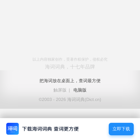
以上内容独家创作，受著作权保护，侵权必究
海词词典，十七年品牌
把海词放在桌面上，查词最方便
触屏版
|
电脑版
©2003 - 2026 海词词典(Dict.cn)
立即下载
立即下载