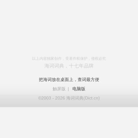
以上内容独家创作，受著作权保护，侵权必究
海词词典，十七年品牌
把海词放在桌面上，查词最方便
触屏版
|
电脑版
©2003 - 2026 海词词典(Dict.cn)