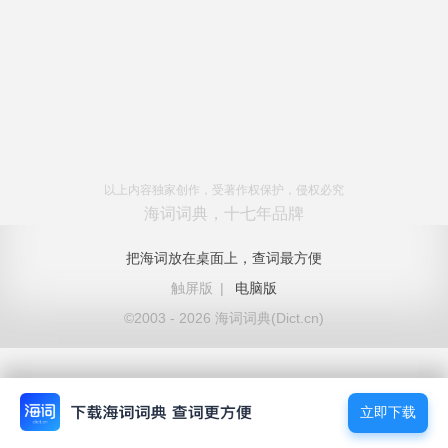
以上内容独家创作，受著作权保护，侵权必究
海词词典，十七年品牌
把海词放在桌面上，查词最方便
触屏版
|
电脑版
©2003 - 2026 海词词典(Dict.cn)
立即下载
立即下载