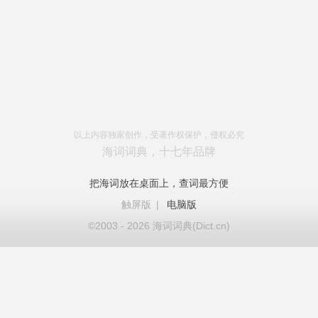
以上内容独家创作，受著作权保护，侵权必究
海词词典，十七年品牌
把海词放在桌面上，查词最方便
触屏版
|
电脑版
©2003 - 2026 海词词典(Dict.cn)