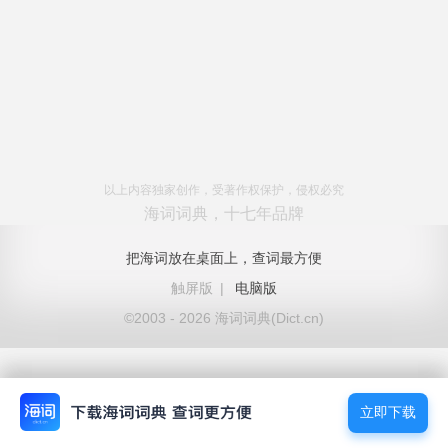
以上内容独家创作，受著作权保护，侵权必究
海词词典，十七年品牌
把海词放在桌面上，查词最方便
触屏版
|
电脑版
©2003 - 2026 海词词典(Dict.cn)
立即下载
立即下载