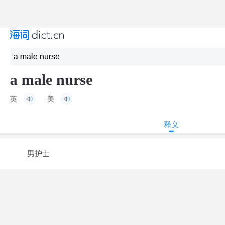
a male nurse
英
美
释义
男护士