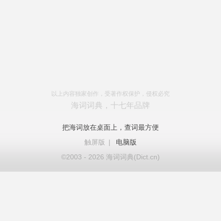
以上内容独家创作，受著作权保护，侵权必究
海词词典，十七年品牌
把海词放在桌面上，查词最方便
触屏版
|
电脑版
©2003 - 2026 海词词典(Dict.cn)