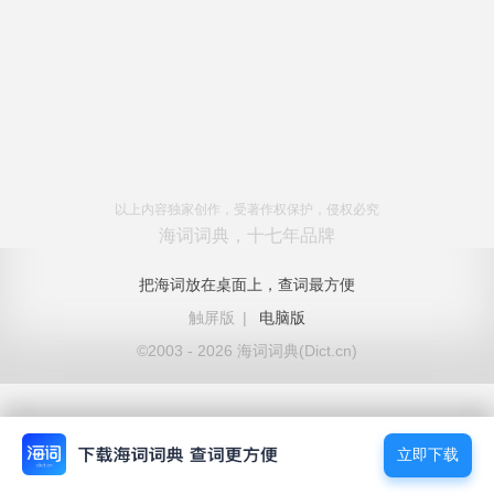
以上内容独家创作，受著作权保护，侵权必究
海词词典，十七年品牌
把海词放在桌面上，查词最方便
触屏版
|
电脑版
©2003 - 2026 海词词典(Dict.cn)
立即下载
立即下载