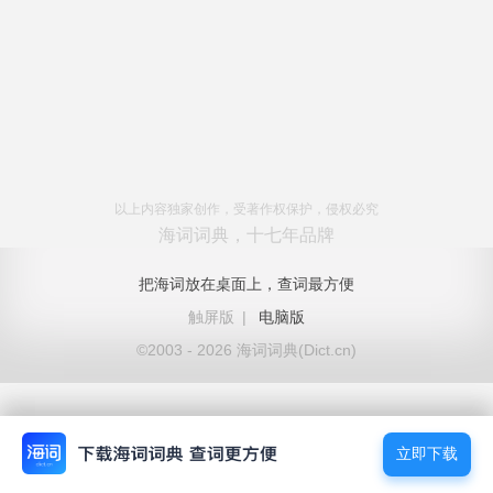
以上内容独家创作，受著作权保护，侵权必究
海词词典，十七年品牌
把海词放在桌面上，查词最方便
触屏版
|
电脑版
©2003 - 2026 海词词典(Dict.cn)
立即下载
立即下载