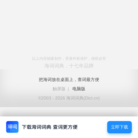
以上内容独家创作，受著作权保护，侵权必究
海词词典，十七年品牌
把海词放在桌面上，查词最方便
触屏版
|
电脑版
©2003 - 2026 海词词典(Dict.cn)
立即下载
立即下载