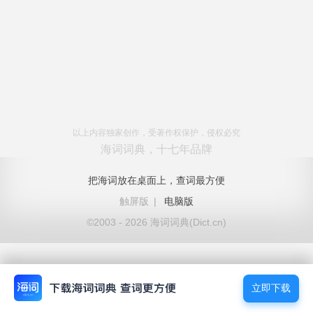
以上内容独家创作，受著作权保护，侵权必究
海词词典，十七年品牌
把海词放在桌面上，查词最方便
触屏版
|
电脑版
©2003 - 2026 海词词典(Dict.cn)
立即下载
立即下载