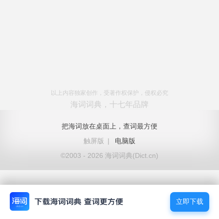
以上内容独家创作，受著作权保护，侵权必究
海词词典，十七年品牌
把海词放在桌面上，查词最方便
触屏版
|
电脑版
©2003 - 2026 海词词典(Dict.cn)
立即下载
立即下载