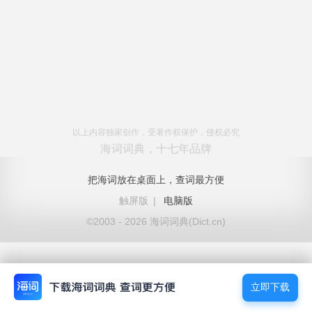
以上内容独家创作，受著作权保护，侵权必究
海词词典，十七年品牌
把海词放在桌面上，查词最方便
触屏版
|
电脑版
©2003 - 2026 海词词典(Dict.cn)
立即下载
立即下载