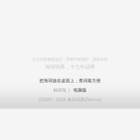
以上内容独家创作，受著作权保护，侵权必究
海词词典，十七年品牌
把海词放在桌面上，查词最方便
触屏版
|
电脑版
©2003 - 2026 海词词典(Dict.cn)