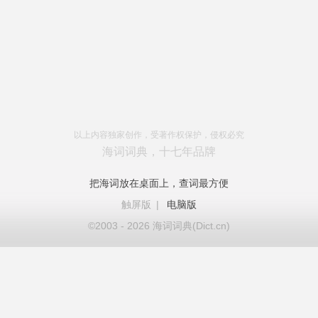
以上内容独家创作，受著作权保护，侵权必究
海词词典，十七年品牌
把海词放在桌面上，查词最方便
触屏版
|
电脑版
©2003 - 2026 海词词典(Dict.cn)