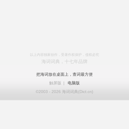
以上内容独家创作，受著作权保护，侵权必究
海词词典，十七年品牌
把海词放在桌面上，查词最方便
触屏版
|
电脑版
©2003 - 2026 海词词典(Dict.cn)