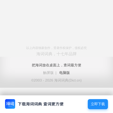
以上内容独家创作，受著作权保护，侵权必究
海词词典，十七年品牌
把海词放在桌面上，查词最方便
触屏版
|
电脑版
©2003 - 2026 海词词典(Dict.cn)
立即下载
立即下载