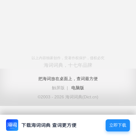
以上内容独家创作，受著作权保护，侵权必究
海词词典，十七年品牌
把海词放在桌面上，查词最方便
触屏版
|
电脑版
©2003 - 2026 海词词典(Dict.cn)
立即下载
立即下载