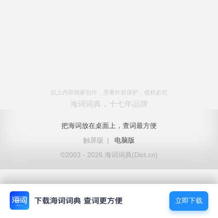
以上内容独家创作，受著作权保护，侵权必究
海词词典，十七年品牌
把海词放在桌面上，查词最方便
触屏版
|
电脑版
©2003 - 2026 海词词典(Dict.cn)
立即下载
立即下载