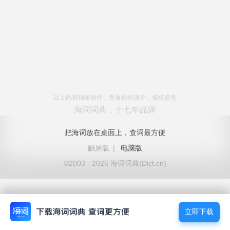
以上内容独家创作，受著作权保护，侵权必究
海词词典，十七年品牌
把海词放在桌面上，查词最方便
触屏版
|
电脑版
©2003 - 2026 海词词典(Dict.cn)
立即下载
立即下载