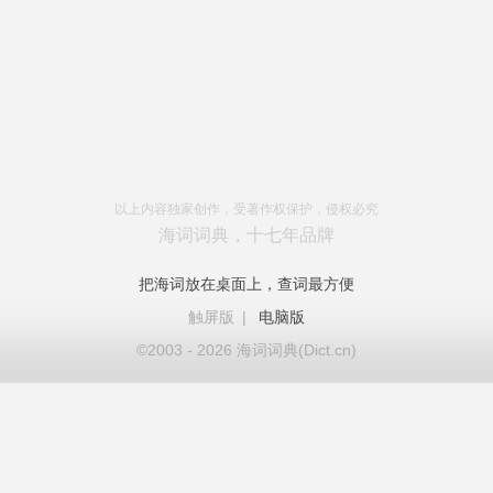
以上内容独家创作，受著作权保护，侵权必究
海词词典，十七年品牌
把海词放在桌面上，查词最方便
触屏版
|
电脑版
©2003 - 2026 海词词典(Dict.cn)