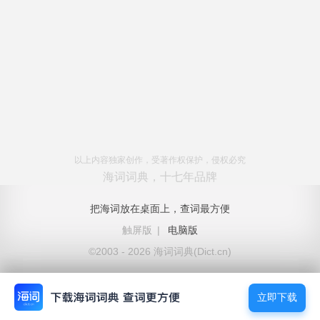
以上内容独家创作，受著作权保护，侵权必究
海词词典，十七年品牌
把海词放在桌面上，查词最方便
触屏版
|
电脑版
©2003 - 2026 海词词典(Dict.cn)
立即下载
立即下载