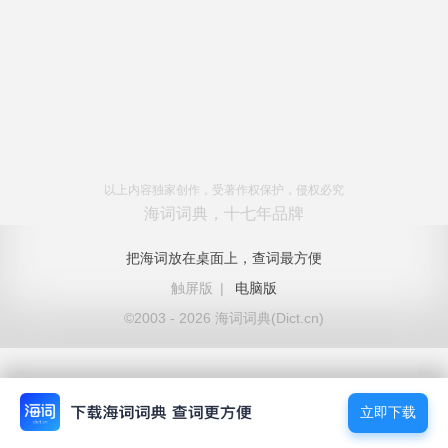
以上内容独家创作，受著作权保护，侵权必究
海词词典，十七年品牌
把海词放在桌面上，查词最方便
触屏版
|
电脑版
©2003 - 2026 海词词典(Dict.cn)
立即下载
立即下载