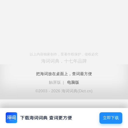
以上内容独家创作，受著作权保护，侵权必究
海词词典，十七年品牌
把海词放在桌面上，查词最方便
触屏版
|
电脑版
©2003 - 2026 海词词典(Dict.cn)
立即下载
立即下载