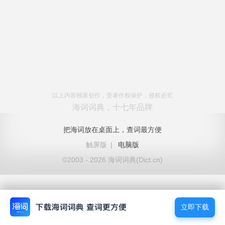
以上内容独家创作，受著作权保护，侵权必究
海词词典，十七年品牌
把海词放在桌面上，查词最方便
触屏版
|
电脑版
©2003 - 2026 海词词典(Dict.cn)
立即下载
立即下载