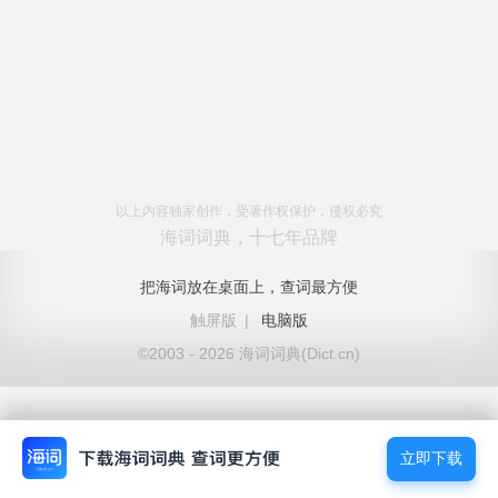
以上内容独家创作，受著作权保护，侵权必究
海词词典，十七年品牌
把海词放在桌面上，查词最方便
触屏版
|
电脑版
©2003 - 2026 海词词典(Dict.cn)
立即下载
立即下载