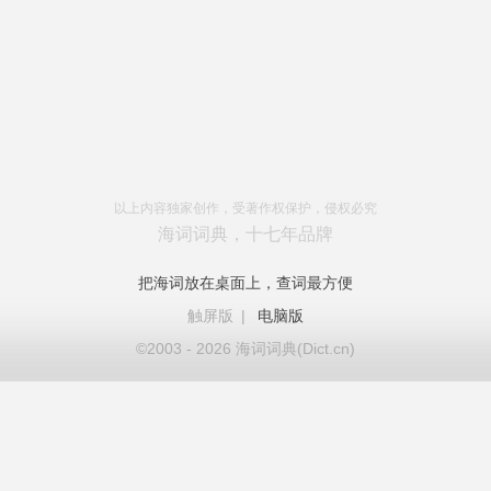
以上内容独家创作，受著作权保护，侵权必究
海词词典，十七年品牌
把海词放在桌面上，查词最方便
触屏版
|
电脑版
©2003 - 2026 海词词典(Dict.cn)