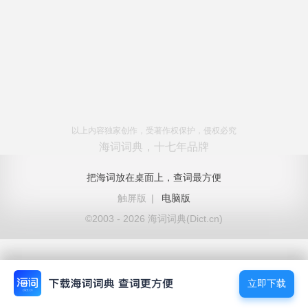
以上内容独家创作，受著作权保护，侵权必究
海词词典，十七年品牌
把海词放在桌面上，查词最方便
触屏版
|
电脑版
©2003 - 2026 海词词典(Dict.cn)
立即下载
立即下载