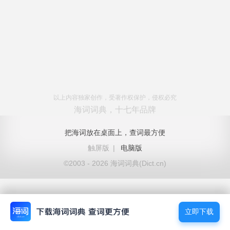
以上内容独家创作，受著作权保护，侵权必究
海词词典，十七年品牌
把海词放在桌面上，查词最方便
触屏版
|
电脑版
©2003 - 2026 海词词典(Dict.cn)
立即下载
立即下载